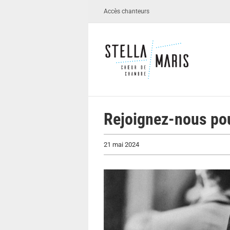
Passer
Accès chanteurs
au
contenu
Rejoignez-nous pou
21 mai 2024
Voir
l'image
agrandie