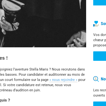
So
Vos don
chœur p
propose
es !
joigniez l’aventure Stella Maris ? Nous recrutons dans
z les basses. Pour candidater et auditionner au mois de
No
z un court formulaire sur la page
« nous rejoindre »
pour
. Si votre candidature est retenue, nous vous
Les rec
réneau d’audition en juin.
ouverts 
quis ?