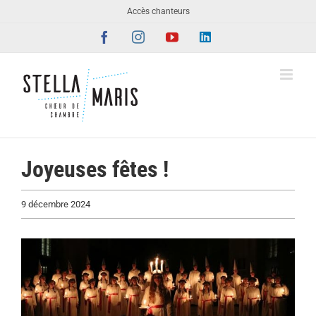
Passer
Accès chanteurs
au
Facebook
Instagram
YouTube
LinkedIn
contenu
Joyeuses fêtes !
9 décembre 2024
Voir
l'image
agrandie