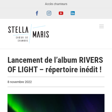
Passer
Accès chanteurs
au
Facebook
Instagram
YouTube
LinkedIn
contenu
Lancement de l’album RIVERS
OF LIGHT – répertoire inédit !
8 novembre 2022
Voir
l'image
agrandie