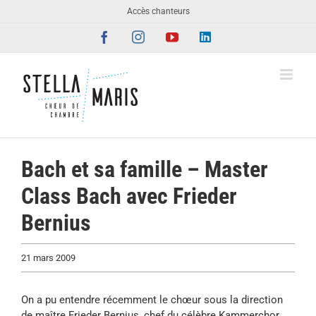
Passer
Accès chanteurs
au
Facebook
Instagram
YouTube
LinkedIn
contenu
Bach et sa famille – Master
Class Bach avec Frieder
Bernius
21 mars 2009
On a pu entendre récemment le chœur sous la direction
de maître Frieder Bernius, chef du célèbre Kammerchor