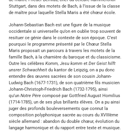
Stuttgart, dans des motets de Bach, à l’issue de la classe
de maître pour laquelle Stella Maris a été chœur école.
Johann-Sebastian Bach est une figure de la musique
occidentale si universelle qu’on en oublie trop souvent de
resituer ce génie dans le contexte de son époque. C’est
pourquoi le programme présenté par le Chœur Stella
Maris proposait un parcours à travers les motets de la
famille Bach, à la charnière du baroque et du classicisme.
Outre les célèbres
Komm, Jesu komm
et
Der Geist hilft
unsrer Schwachheit
du kantor de Leipzig, on a pu donc
entendre des œuvres sacrées de son cousin Johann-
Ludwig Bach (1677-1731), de son quatrième fils musicien
Johann-Christoph-Friedrich Bach (1732-1795), ainsi
qu’un
Notre Père
composé par Gottfried August Homilius
(1714-1785), un de ses plus brillants élèves. On a pu ainsi
juger des profonds bouleversements que connut la
composition polyphonique sacrée au cours du XVIIIème
siècle allemand : abandon du double chœur, évolution du
langage harmonique et du rapport entre texte et musique.